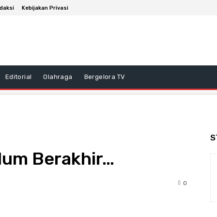
daksi
Kebijakan Privasi
Editorial
Olahraga
Bergelora TV
S
elum Berakhir…
0