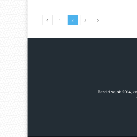
1
2
3
Berdiri sejak 2014, k