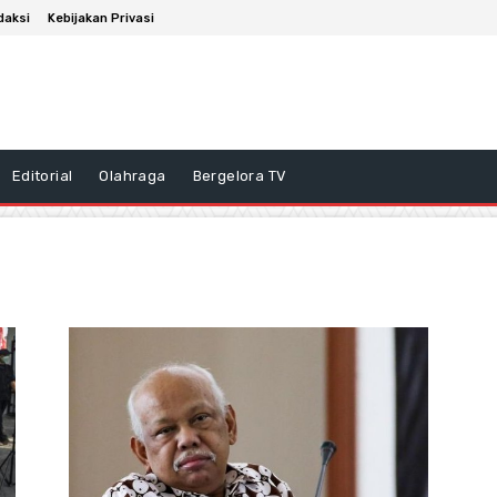
daksi
Kebijakan Privasi
Editorial
Olahraga
Bergelora TV