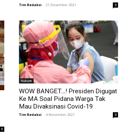
Tim Redaksi
-
21 Desember 2021
0
Hukum
WOW BANGET…! Presiden Digugat
Ke MA Soal Pidana Warga Tak
Mau Divaksinasi Covid-19
Tim Redaksi
-
4 November 2021
0
0