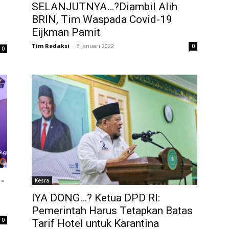
SELANJUTNYA…?Diambil Alih
BRIN, Tim Waspada Covid-19
Eijkman Pamit
Tim Redaksi
-
3 Januari 2022
0
0
-
Kesra
IYA DONG…? Ketua DPD RI:
Pemerintah Harus Tetapkan Batas
0
Tarif Hotel untuk Karantina