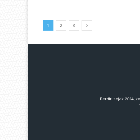
1
2
3
Berdiri sejak 2014, k