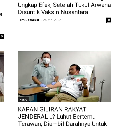
Ungkap Efek, Setelah Tukul Arwana
Disuntik Vaksin Nusantara
a
Tim Redaksi
-
24 Mei 2022
0
0
Kesra
KAPAN GILIRAN RAKYAT
JENDERAL…? Luhut Bertemu
Terawan, Diambil Darahnya Untuk