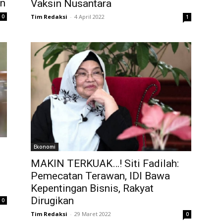
an
Vaksin Nusantara
0
Tim Redaksi
-
4 April 2022
1
Ekonomi
MAKIN TERKUAK…! Siti Fadilah:
Pemecatan Terawan, IDI Bawa
Kepentingan Bisnis, Rakyat
Dirugikan
0
Tim Redaksi
-
29 Maret 2022
0