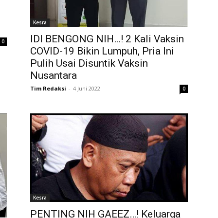
Kesra
IDI BENGONG NIH…! 2 Kali Vaksin
0
COVID-19 Bikin Lumpuh, Pria Ini
Pulih Usai Disuntik Vaksin
Nusantara
Tim Redaksi
-
4 Juni 2022
0
Kesra
PENTING NIH GAEEZ…! Keluarga