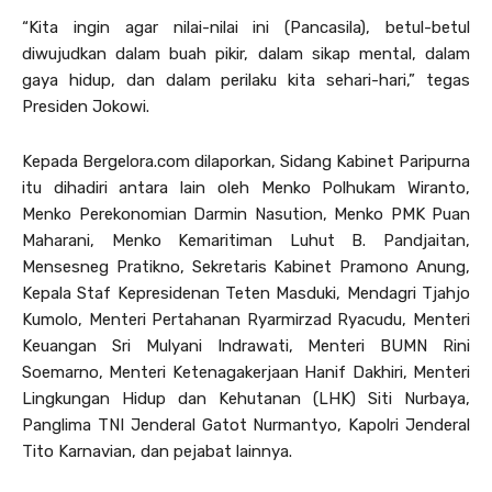
“Kita ingin agar nilai-nilai ini (Pancasila), betul-betul
diwujudkan dalam buah pikir, dalam sikap mental, dalam
gaya hidup, dan dalam perilaku kita sehari-hari,” tegas
Presiden Jokowi.
Kepada Bergelora.com dilaporkan, Sidang Kabinet Paripurna
itu dihadiri antara lain oleh Menko Polhukam Wiranto,
Menko Perekonomian Darmin Nasution, Menko PMK Puan
Maharani, Menko Kemaritiman Luhut B. Pandjaitan,
Mensesneg Pratikno, Sekretaris Kabinet Pramono Anung,
Kepala Staf Kepresidenan Teten Masduki, Mendagri Tjahjo
Kumolo, Menteri Pertahanan Ryarmirzad Ryacudu, Menteri
Keuangan Sri Mulyani Indrawati, Menteri BUMN Rini
Soemarno, Menteri Ketenagakerjaan Hanif Dakhiri, Menteri
Lingkungan Hidup dan Kehutanan (LHK) Siti Nurbaya,
Panglima TNI Jenderal Gatot Nurmantyo, Kapolri Jenderal
Tito Karnavian, dan pejabat lainnya.