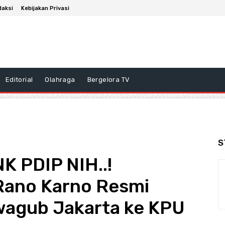
daksi
Kebijakan Privasi
Editorial
Olahraga
Bergelora TV
S
 PDIP NIH..!
ano Karno Resmi
agub Jakarta ke KPU