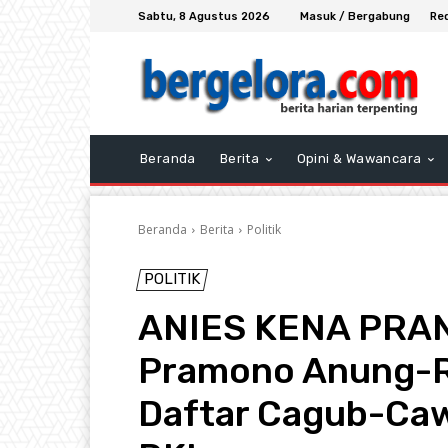
Sabtu, 8 Agustus 2026
Masuk / Bergabung
Re
Beranda
Berita
Opini & Wawancara
Beranda
Berita
Politik
POLITIK
ANIES KENA PRANK
Pramono Anung-R
Daftar Cagub-Caw