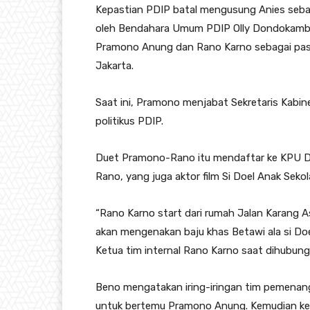
Kepastian PDIP batal mengusung Anies sebaga
oleh Bendahara Umum PDIP Olly Dondokambe
Pramono Anung dan Rano Karno sebagai pasan
Jakarta.
Saat ini, Pramono menjabat Sekretaris Kab
politikus PDIP.
Duet Pramono-Rano itu mendaftar ke KPU DKI
Rano, yang juga aktor film Si Doel Anak Sekol
“Rano Karno start dari rumah Jalan Karang As
akan mengenakan baju khas Betawi ala si Do
Ketua tim internal Rano Karno saat dihubung
Beno mengatakan iring-iringan tim pemenan
untuk bertemu Pramono Anung. Kemudian k