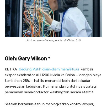
Ilustrasi pemeriksaan peladen di China. (Ist)
Oleh: Gary Wilson
*
L
a
n
KETIKA
Gedung Putih diam-diam menyetujui
kembali
g
ekspor akselerator AI H200 Nvidia ke China — dengan biaya
s
tambahan 25% — hal itu menandai lebih dari sekadar
u
penyesuaian kebijakan. Itu menandai runtuhnya strategi
n
penahanan semikonduktor Washington secara efektif.
g
k
Setelah bertahun-tahun meningkatkan kontrol ekspor,