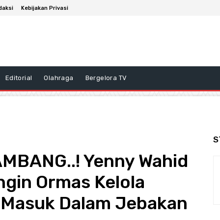
daksi
Kebijakan Privasi
Editorial
Olahraga
Bergelora TV
S
TAMBANG..! Yenny Wahid
ngin Ormas Kelola
 Masuk Dalam Jebakan