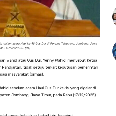
dato dalam acara Haul ke-16 Gus Dur di Ponpes Tebuireng, Jombang, Jawa
abu (17/12/2025). (Ist)
man Wahid atau Gus Dur, Yenny Wahid, menyebut Ketua
Pandjaitan, tidak setuju terkait keputusan pemerintah
asi masyarakat (ormas).
ahid sebelum acara Haul Gus Dur ke-16 yang digelar di
paten Jombang, Jawa Timur, pada Rabu (17/12/2025)
datangani kebijakan terkait izin tersebut.