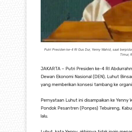
Putri Presiden ke-4 RI Gus Dur, Yenny Wahid, saat berpi
Timur, R
JAKARTA – Putri Presiden ke-4 RI Abdurrah
Dewan Ekonomi Nasional (DEN), Luhut Binsar 
yang memberikan konsesi tambang ke organis
Pernyataan Luhut ini disampaikan ke Yenny W
Pondok Pesantren (Ponpes) Tebuireng, Kabu
lalu.
Luhut, kata Yenny, akhirnya tidak ingin menan