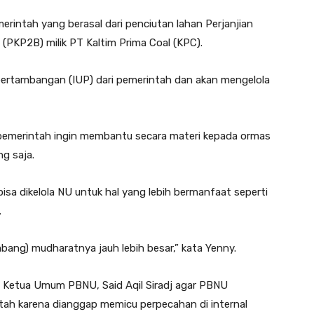
intah yang berasal dari penciutan lahan Perjanjian
PKP2B) milik PT Kaltim Prima Coal (KPC).
ertambangan (IUP) dari pemerintah dan akan mengelola
g pemerintah ingin membantu secara materi kepada ormas
g saja.
isa dikelola NU untuk hal yang lebih bermanfaat seperti
.
mbang) mudharatnya jauh lebih besar,” kata Yenny.
n Ketua Umum PBNU, Said Aqil Siradj agar PBNU
ah karena dianggap memicu perpecahan di internal