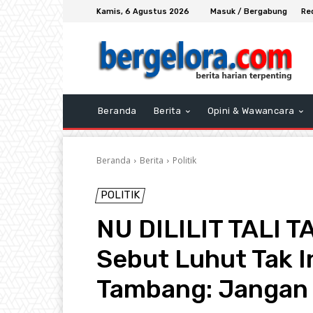
Kamis, 6 Agustus 2026
Masuk / Bergabung
Re
Beranda
Berita
Opini & Wawancara
Beranda
Berita
Politik
POLITIK
NU DILILIT TALI 
Sebut Luhut Tak I
Tambang: Jangan