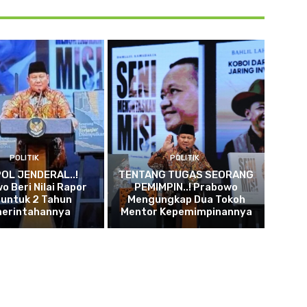
POLITIK
POLITIK
OL JENDERAL..!
TENTANG TUGAS SEORANG
o Beri Nilai Rapor
PEMIMPIN..! Prabowo
 untuk 2 Tahun
Mengungkap Dua Tokoh
erintahannya
Mentor Kepemimpinannya