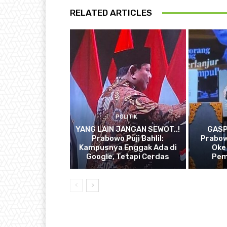
RELATED ARTICLES
POLITIK
YANG LAIN JANGAN SEWOT..!
GASP
Prabowo Puji Bahlil:
Prabow
Kampusnya Enggak Ada di
Oke
Google, Tetapi Cerdas
Pem