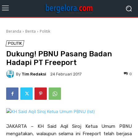
Beranda
Berita
Politik
POLITIK
Dukung! PBNU Pasang Badan
Hadapi PT Freeport
By
Tim Redaksi
0
24 Februari 2017
JAKARTA – KH Said Aqil Siroj Ketua Umum PBNU
mengatakan, walaupun selama ini Freeport telah berjasa