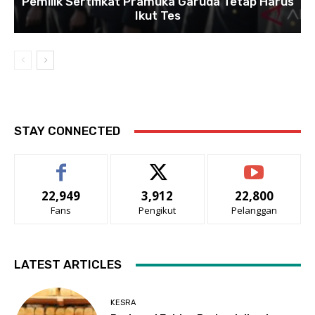
Pemilik Sertifikat Pramuka Garuda Tetap Harus
Ikut Tes
STAY CONNECTED
22,949
3,912
22,800
Fans
Pengikut
Pelanggan
LATEST ARTICLES
KESRA