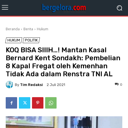
Beranda
Berita
Hukum
HUKUM
POLITIK
KOQ BISA SIIIH…! Mantan Kasal
Bernard Kent Sondakh: Pembelian
8 Kapal Fregat oleh Kemenhan
Tidak Ada dalam Renstra TNI AL
By
Tim Redaksi
0
2 Juli 2021