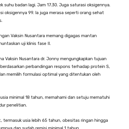
k suhu badan lagi. Jam 17.30. Juga saturasi oksigennya.
si oksigennya 99. Ia juga merasa seperti orang sehat
s.
angan Vaksin Nusantara memang digagas mantan
taskan uji klinis fase II.
ma Vaksin Nusantara dr. Jonny mengungkapkan tujuan
asi berdasarkan perbandingan respons terhadap protein S,
n memilih formulasi optimal yang ditentukan oleh
erti usia minimal 18 tahun, memahami dan setuju mematuhi
r penelitian.
 termasuk usia lebih 65 tahun, obesitas ringan hingga
umnya dan sudah remisi minimal 1 tahun.