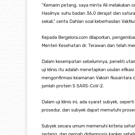
“Kemarin petang, saya minta Ali melakukan ce
Hasilnya: suhu badan 36,0 derajat dan satura
sekali,” cerita Dahlan soal keberhasilan VakNu
Kepada Bergelora.com dilaporkan, pengemb
Menteri Kesehatan dr. Terawan dan telah menun
Dalam kesempatan sebelumnya, peneliti uta
uji klinis itu adalah menetapkan usulan efik
mengonfirmasi keamanan Vaksin Nusantara da
jumlah protein S SARS-CoV-2.
Dalam uji klinis ini, ada syarat subyek, sep
prosedur, dan subyek dapat mematuhi prosedu
Subyek secara umum memenuhi kriteria sehat,
sedang, dan pernah didiagnosis kanker sebel