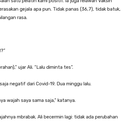
h satu pelatih kami positif. Ia juga relawan Vaksin
merasakan gejala apa pun. Tidak panas (36,7), tidak batuk,
hilangan rasa.
d?”
han),” ujar Ali. “Lalu diminta tes”.
saja negatif dari Covid-19. Dua minggu lalu.
anya wajah saya sama saja,” katanya.
ajahnya mbrabak. Ali becermin lagi: tidak ada perubahan