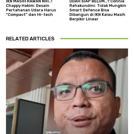
IKN MASIH RAWAN NIH..!
UDAH SIAP BELUM..? Connie
Chappy Hakim: Desain
Rahakundini: Tidak Mungkin
Pertahanan Udara Harus
Smart Defence Bisa
“Compact” dan Hi-tech
Dibangun di IKN Kalau Masih
Berpikir Linear
RELATED ARTICLES