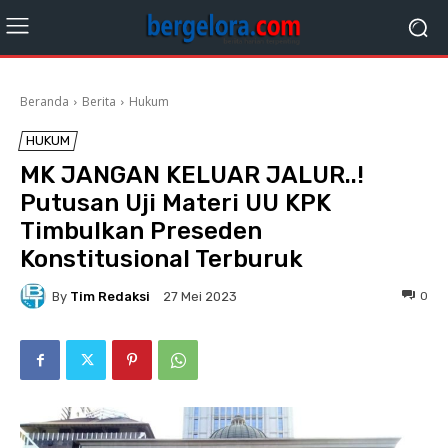
Beranda
Berita
Hukum
HUKUM
MK JANGAN KELUAR JALUR..!
Putusan Uji Materi UU KPK
Timbulkan Preseden
Konstitusional Terburuk
By
Tim Redaksi
0
27 Mei 2023