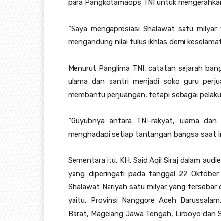
para Pangkotamaops TNI untuk mengerahkan p
“Saya mengapresiasi Shalawat satu milyar
mengandung nilai tulus ikhlas demi keselama
Menurut Panglima TNI, catatan sejarah ban
ulama dan santri menjadi soko guru perj
membantu perjuangan, tetapi sebagai pelaku
“Guyubnya antara TNI-rakyat, ulama dan 
menghadapi setiap tantangan bangsa saat in
Sementara itu, KH. Said Aqil Siraj dalam au
yang diperingati pada tanggal 22 Oktober
Shalawat Nariyah satu milyar yang tersebar 
yaitu, Provinsi Nanggore Aceh Darussalam
Barat, Magelang Jawa Tengah, Lirboyo dan S