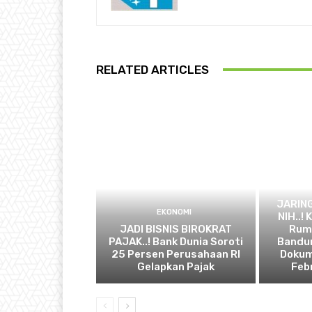
RELATED ARTICLES
JARIN
EKONOMI
NIH..!
JADI BISNIS BIROKRAT
Ruma
PAJAK..! Bank Dunia Soroti
Bandun
25 Persen Perusahaan RI
Dokum
Gelapkan Pajak
Feb