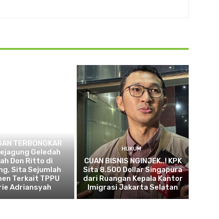
BERITA
GAN TERBONGKAR
HUKUM
 Kejagung Geledah
h Don Ritto di
CUAN BISNIS NGINJEK..! KPK
g, Sita Sejumlah
Sita 8.500 Dollar Singapura
en Terkait TPPU
dari Ruangan Kepala Kantor
rie Adriansyah
Imigrasi Jakarta Selatan