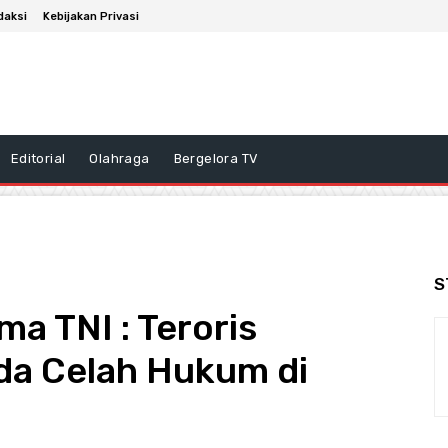
daksi
Kebijakan Privasi
Editorial
Olahraga
Bergelora TV
S
a TNI : Teroris
a Celah Hukum di