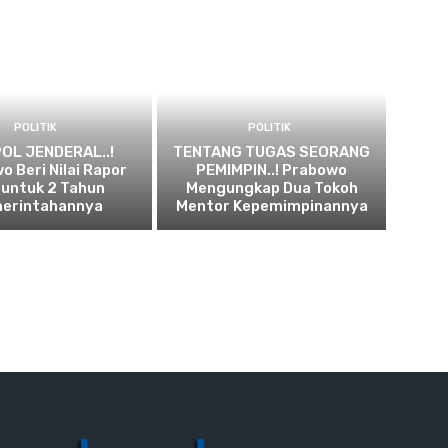
POLITIK
POLITIK
OL JENDERAL..!
TENTANG TUGAS SEORANG
o Beri Nilai Rapor
PEMIMPIN..! Prabowo
 untuk 2 Tahun
Mengungkap Dua Tokoh
erintahannya
Mentor Kepemimpinannya