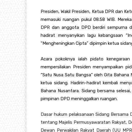
Presiden, Wakil Presiden, Ketua DPR dan Ke
memasuki ruangan pukul 08.58 WIB. Mereka
DPR dan anggota DPD berdiri sempurna di
hadirat menyanyikan lagu kebangsaan “Ind
“Mengheningkan Cipta” dipimpin ketua sidang
Acara pokoknya ialah pidato kenegaraan
mempersilakan Presiden menyampaikan pida
“Satu Nusa Satu Bangsa” oleh Gita Bahana 
ketua sidang. Hadirin-hadirat kembali meny
Bahana Nusantara. Sidang bersama selesai,
pimpinan DPD meninggalkan ruangan.
Dasar hukum pelaksanaan Sidang Bersama
tentang Majelis Permusyawaratan Rakyat, D
Dewan Perwakilan Rakyat Daerah (UU MP