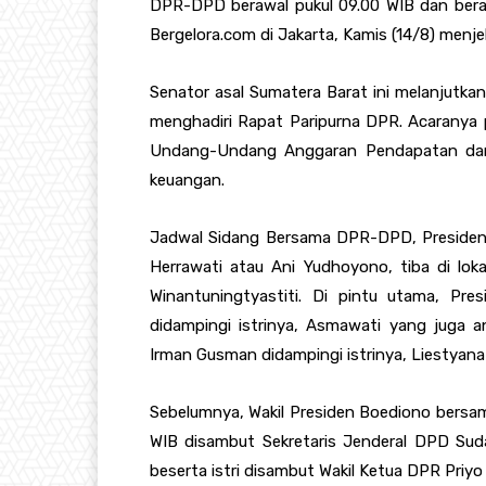
DPR-DPD berawal pukul 09.00 WIB dan bera
Bergelora.com di Jakarta, Kamis (14/8) menje
Senator asal Sumatera Barat ini melanjutka
menghadiri Rapat Paripurna DPR. Acaranya
Undang-Undang Anggaran Pendapatan dan
keuangan.
Jadwal Sidang Bersama DPR-DPD, Presiden 
Herrawati atau Ani Yudhoyono, tiba di lok
Winantuningtyastiti. Di pintu utama, Pre
didampingi istrinya, Asmawati yang juga 
Irman Gusman didampingi istrinya, Liestyana 
Sebelumnya, Wakil Presiden Boediono bersama 
WIB disambut Sekretaris Jenderal DPD Suda
beserta istri disambut Wakil Ketua DPR Priyo