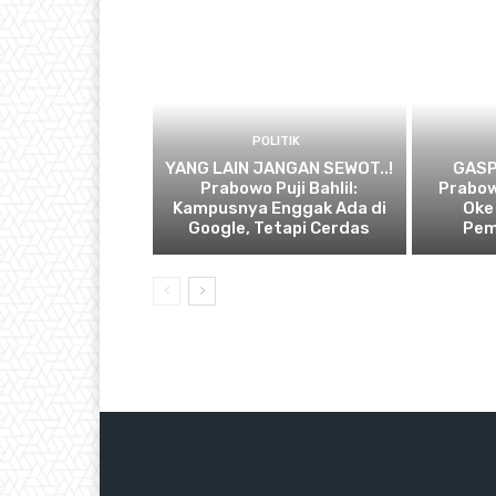
POLITIK
YANG LAIN JANGAN SEWOT..!
GASP
Prabowo Puji Bahlil:
Prabow
Kampusnya Enggak Ada di
Oke
Google, Tetapi Cerdas
Pem