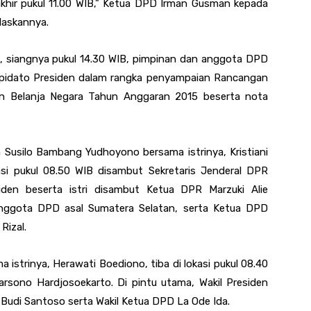
khir pukul 11.00 WIB,” Ketua DPD Irman Gusman kepada
laskannya.
n, siangnya pukul 14.30 WIB, pimpinan dan anggota DPD
 pidato Presiden dalam rangka penyampaian Rancangan
 Belanja Negara Tahun Anggaran 2015 beserta nota
Susilo Bambang Yudhoyono bersama istrinya, Kristiani
asi pukul 08.50 WIB disambut Sekretaris Jenderal DPR
siden beserta istri disambut Ketua DPR Marzuki Alie
anggota DPD asal Sumatera Selatan, serta Ketua DPD
Rizal.
istrinya, Herawati Boediono, tiba di lokasi pukul 08.40
rsono Hardjosoekarto. Di pintu utama, Wakil Presiden
 Budi Santoso serta Wakil Ketua DPD La Ode Ida.