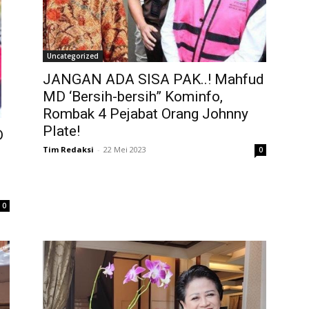
Uncategorized
JANGAN ADA SISA PAK..! Mahfud
MD ‘Bersih-bersih” Kominfo,
Rombak 4 Pejabat Orang Johnny
Plate!
D
Tim Redaksi
-
22 Mei 2023
0
0