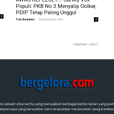
Populi: PKB No 3 Menyalip Golkar,
PDIP Tetap Paling Unggul
0
Tim Redaksi
-
18 Desember 2021
0
Halaman 1 dari 2
ami adalah situs berita yang menyajikan berbagai berita harian yang penti
terpercaya yang bersumber dari narasumber-narasumber yang kredibel