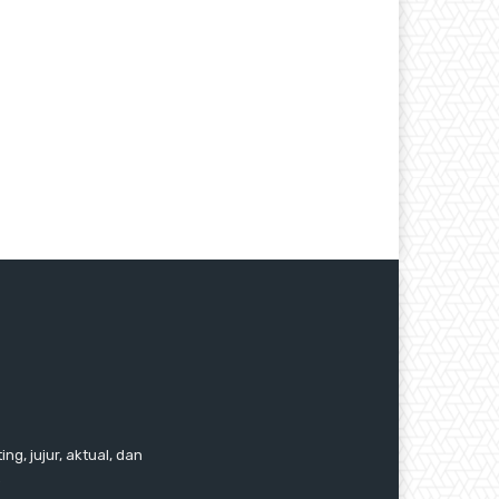
ng, jujur, aktual, dan
.