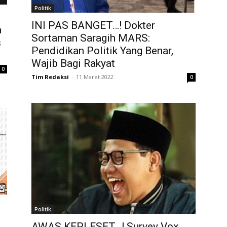
Politik
INI PAS BANGET…! Dokter
a
Sortaman Saragih MARS:
s
Pendidikan Politik Yang Benar,
Wajib Bagi Rakyat
0
Tim Redaksi
-
11 Maret 2022
0
s
Politik
AWAS KEPLESET…! Survey Vox