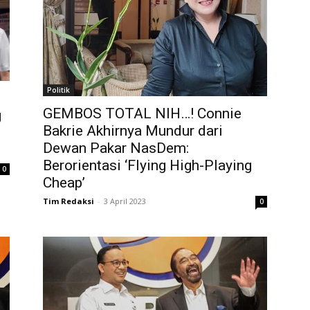
Politik
GEMBOS TOTAL NIH…! Connie
g
Bakrie Akhirnya Mundur dari
Dewan Pakar NasDem:
Berorientasi ‘Flying High-Playing
0
Cheap’
Tim Redaksi
-
3 April 2023
0