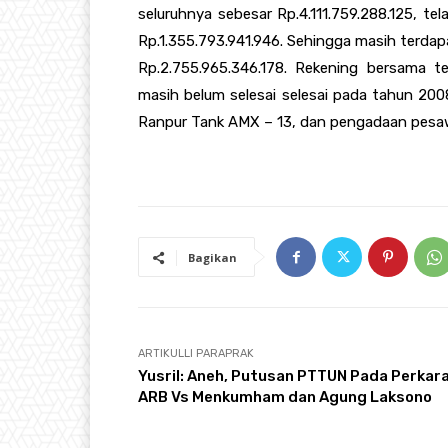
seluruhnya sebesar Rp.4.111.759.288.125, tel
Rp.1.355.793.941.946. Sehingga masih terda
Rp.2.755.965.346.178. Rekening bersama t
masih belum selesai selesai pada tahun 2008
Ranpur Tank AMX – 13, dan pengadaan pesa
Bagikan
ARTIKULLI PARAPRAK
Yusril: Aneh, Putusan PTTUN Pada Perkar
ARB Vs Menkumham dan Agung Laksono