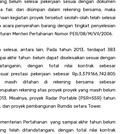
yang belum selesai pekerjaan sesuai dengan dokumen
na fair, dan disimpan dalam rekening bersama, maka
an kegiatan proyek tersebut seolah-olah telah selesai
ta acara penyerahan barang dengan tingkat penyelesian
raturan Menteri Pertahanan Nomor PER/08/M/VII/2006.
m selesai, antara lain, Pada tahun 2013, terdapat 383
ai akhir tahun belum dapat diselesaikan sesuai dengan
atanganin, dengan total nilai kontrak sebesar
esuai prestasi pekerjaan sebesar Rp.3.379.166.742.805
 masih ditahan di rekening bersama sebesar
merupakan rekening atas proyek proyek yang masih belum
2013. Misalnya, proyek Radar Portable (PSR+SSR) tahun
5, dan proyek pembangunan Rumdis setara Tower.
Kementerian Pertahanan yang sampai akhir tahun belum
ang telah ditandatangani, dengan total nilai kontrak