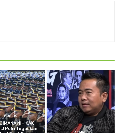
POLITIK
GIMANA NIH KAK
.! Polri Tegaskan
KESRA