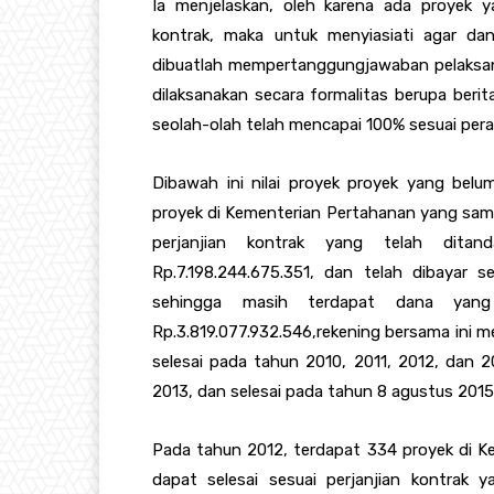
Ia menjelaskan, oleh karena ada proyek 
kontrak, maka untuk menyiasiati agar da
dibuatlah mempertanggungjawaban pelaksana
dilaksanakan secara formalitas berupa beri
seolah-olah telah mencapai 100% sesuai pe
Dibawah ini nilai proyek proyek yang belu
proyek di Kementerian Pertahanan yang samp
perjanjian kontrak yang telah ditand
Rp.7.198.244.675.351, dan telah dibayar s
sehingga masih terdapat dana yang
Rp.3.819.077.932.546,rekening bersama ini 
selesai pada tahun 2010, 2011, 2012, dan 
2013, dan selesai pada tahun 8 agustus 201
Pada tahun 2012, terdapat 334 proyek di 
dapat selesai sesuai perjanjian kontrak y