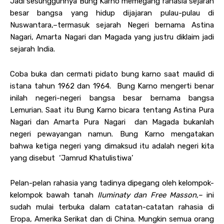
Jadi sesungguhnya Bung Karno memegang rahasia sejarah
besar bangsa yang hidup dijajaran pulau-pulau di
Nuswantara,–termasuk sejarah Negeri bernama Astina
Nagari, Amarta Nagari dan Magada yang justru diklaim jadi
sejarah India.
Coba buka dan cermati pidato bung karno saat maulid di
istana tahun 1962 dan 1964. Bung Karno mengerti benar
inilah negeri-negeri bangsa besar bernama bangsa
Lemurian. Saat itu Bung Karno bicara tentang Astina Pura
Nagari dan Amarta Pura Nagari dan Magada bukanlah
negeri pewayangan namun. Bung Karno mengatakan
bahwa ketiga negeri yang dimaksud itu adalah negeri kita
yang disebut ‘Jamrud Khatulistiwa’
Pelan-pelan rahasia yang tadinya dipegang oleh kelompok-
kelompok bawah tanah
Iluminaty dan Free Masson,–
ini
sudah mulai terbuka dalam catatan-catatan rahasia di
Eropa, Amerika Serikat dan di China. Mungkin semua orang