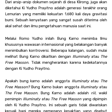
Dari arsip-arsip dokumen sejarah di desa Klirong, juga akan
diketahui Ki Yudho Prayitno adalah generasi terakhir orang
Lemurian yang memiliki kekuatan 1.680 kali daya gravitasi
bumi. Sebuah kenyataan yang sangat susah diterima oleh
akal sehat dan ilmu pengetahuan manusia saat ini.
Melalui Romo Yudho inilah Bung Karno menimba Ilmu
khususnya wawasan internasional yang belakangan banyak
menimbulkan kontroversi. Beberapa kalangan, sudah mulai
melihat Bung Karno dikaitkan dengan
Illuminaty
atau
The
Free Masson.
Tidak mengherankan karena kedekatannya
dengan Ki Yudho Prayitno.
Apakah bung karno adalah anggota
Illuminaty
atau
The
Free Masson?
Bung Karno bukan anggota
Illuminaty
atau
The Free Masson.
Bung Karno adalah adalah
riil,
wakil
pemimpin
Illuminaty
atau
The Free Masson
yang dipimpin
oleh Ki Yudho Prayitno. Ini sebuah garis tidak diwariskan
kecuali bagi mereka pemegang kesaktian yang disebut