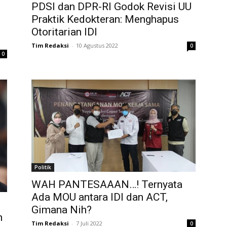
PDSI dan DPR-RI Godok Revisi UU
Praktik Kedokteran: Menghapus
Otoritarian IDI
Tim Redaksi
-
10 Agustus 2022
0
0
Politik
WAH PANTESAAAN…! Ternyata
Ada MOU antara IDI dan ACT,
Gimana Nih?
n
Tim Redaksi
-
7 Juli 2022
0